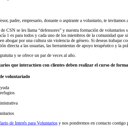
fesor, padre, empresario, donante o aspirante a voluntario, te invitamos 
s de CSN se les llama “defensores” y nuestra formación de voluntarios s
cía 1 es para todos y cada uno de los miembros de la comunidad que sie
 abogar por una cultura sin violencia de género. Si deseas trabajar com
ción directa a las usuarias, las herramientas de apoyo terapéutico y la pr
ratuita y se ofrece un par de veces al año.
arios que interactúen con clientes deben realizar el curso de form
de voluntariado
ayuda
 refugios
nistrativa
nitarios
ario de Interés para Voluntarios
y nos pondremos en contacto contigo pa