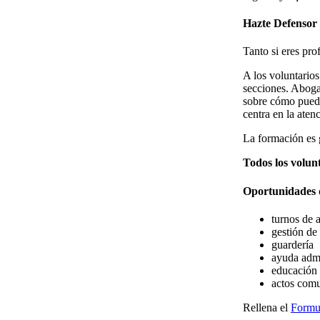
Hazte Defensor
Tanto si eres pro
A los voluntario
secciones. Aboga
sobre cómo pueden
centra en la aten
La formación es g
Todos los volunt
Oportunidades 
turnos de 
gestión de
guardería
ayuda admi
educación
actos comu
Rellena el
Formul