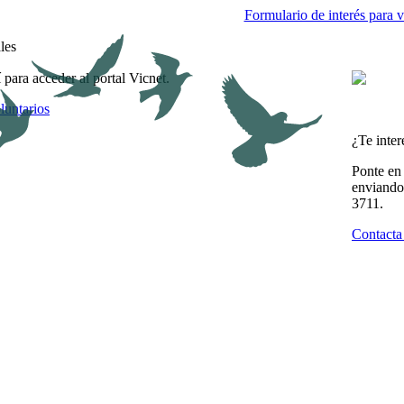
Formulario de interés para v
les
í para acceder al portal Vicnet.
luntarios
¿Te inter
Ponte en
enviando
3711.
Contacta