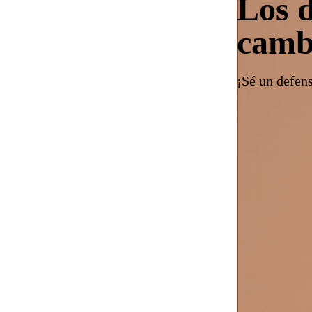
Los d
camb
¡Sé un defen