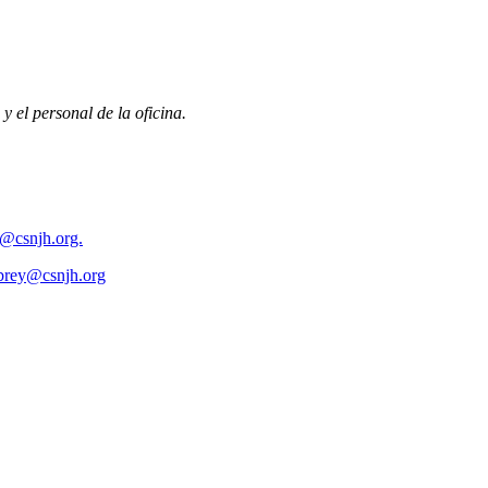
y el personal de la oficina.
e@csnjh.org.
brey@csnjh.org